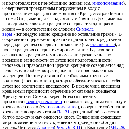
и подготовляется к приобщению церкви (см.
миропомазание
).
Совершается троекратным погружением в воду с
произнесением крещальной молитвы «Крещается раб Божий
во имя Отца, аминь, и Сына, аминь, и Святого Духа, аминь».
Над одним человеком крещение совершается один раз в
жизни — в соответствии со словами
Символа
веры
«исповедую едино крещение во оставление грехов». В
современной церковной практике принято непосредственно
перед крещением совершать оглашение (см.
оглашенные
), а
после крещения совершать миропомазание. В древности
оглашение, крещение и миропомазание разделялись во
времени в зависимости от духовной подготовленности
человека. В православной церкви крещение совершается над
человеком в любом возрасте, начиная с новорожденных
младенцев. Поэтому для детей необходимы крестные
родители (восприемники), которые обязуются взять на себя
духовное воспитание крещаемого. В начале чина крещения
крещаемый произносит отречение от сатаны и обещается
Христу, читает Символ веры. Затем священник
произносит
великую ектению
, освящает воду, помазует воду и
крещаемого елеем (см.
елеопомазание
), совершает собственно
крещение; во время чтения
Пс. 31
крещенный облачается в
белую одежду и ему одевается крест. Священник совершает
миропомазание и затем с крещенным троекратно обходит
купель. Читается
Апостол
(
Римл. 6; 3-11
) и Евангелие (
Мф. 28;