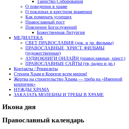
Таинство Соборования
О поведении в храме
О поклонах и крестном знамении
Как поминать усопших
Православный пост
Пояснение Богослужений
Божественная Литургия
МЕДИАТЕКА
СВЕТ ПРАВОСЛАВИЯ (док. и др. фильмы)
ПРАВОСЛАВНЫЕ, ХРИСТ. ФИЛЬМЫ
(художественные)
АУДИОКНИГИ ОНЛАЙН (православные, христ.)
ПРАВОСЛАВНЫЕ САЙТЫ (тв, радио и др.)
Контакты / Реквизиты
Строим Храм в Кореизе всем миром!
Жертва на строительство Храма — треба на «Именной
кирпичик»
НУЖДЫ ХРАМА
ЗАКАЗАТЬ МОЛЕБНЫ И ТРЕБЫ В ХРАМЕ
Икона дня
Православный календарь