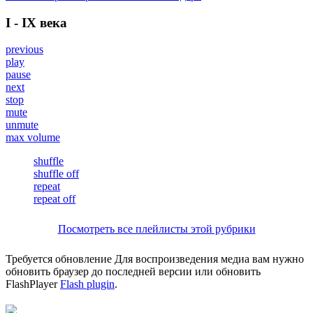
I - IX века
previous
play
pause
next
stop
mute
unmute
max volume
shuffle
shuffle off
repeat
repeat off
Посмотреть все плейлисты этой рубрики
Требуется обновление
Для воспроизведения медиа вам нужно
обновить браузер до последней версии или обновить
FlashPlayer
Flash plugin
.