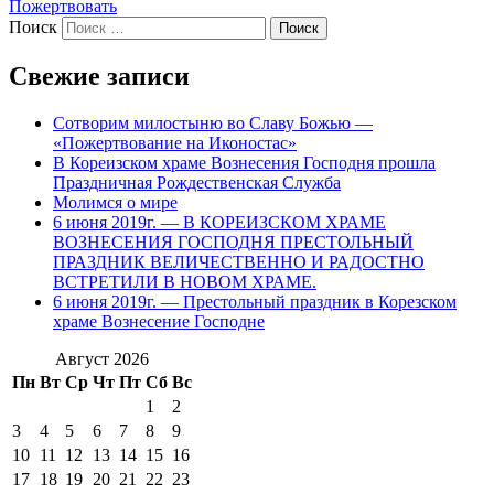
Пожертвовать
Поиск
Свежие записи
Сотворим милостыню во Славу Божью —
«Пожертвование на Иконостас»
В Кореизском храме Вознесения Господня прошла
Праздничная Рождественская Служба
Молимся о мире
6 июня 2019г. — В КОРЕИЗСКОМ ХРАМЕ
ВОЗНЕСЕНИЯ ГОСПОДНЯ ПРЕСТОЛЬНЫЙ
ПРАЗДНИК ВЕЛИЧЕСТВЕННО И РАДОСТНО
ВСТРЕТИЛИ В НОВОМ ХРАМЕ.
6 июня 2019г. — Престольный праздник в Корезском
храме Вознесение Господне
Август 2026
Пн
Вт
Ср
Чт
Пт
Сб
Вс
1
2
3
4
5
6
7
8
9
10
11
12
13
14
15
16
17
18
19
20
21
22
23