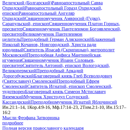
Величский (Болгарский)
Равноапостольный Савва
Охридский
Равноапостольный Горазд Охридский,
епископ
Равноапостольный Ангеляр
Охридский
Священномученик Амвросий (Гудко),
Сарапульский, епископ
Священномученик Платон Горных,
пресвитер
Священномученик Пантелеимон Богоявленский,
пресвитер
Великомученик Пантелеимон
целитель
Преподобный Герман Аляскинский
Блаженный
Николай Кочанов, Новгородский, Христа ради
юродивый
Святитель Иоасаф (Скрипицын), митрополит
Московский
Преподобная Анфиса Мантинейская,
игумения
Священномученик Иоанн Соловьев,
пресвитер
Святитель Антоний, епископ Вологодский,
Великопермский
Преподобный Аркадий
Дорогобужский
Благоверный князь Глеб Всеволодович
(Святославич) Смоленский
Преподобный Ефрем
Смоленский
Святитель Игнатий, епископ Смоленский,
чудотворец
Благоверный князь Симеон Мстиславич
Вяземский
Мученик Христодул Солунский,
Кассандрский
Преподобномученик Игнатий Яблочинсий
Ин.21:1–14, 1Кор.4:9-16, Мф.17:14–23, 2Тим.2:1-10, Ин.15:17–
16:2
Мысли Феофана Затворника
подробнее
Полная версия православного календаря