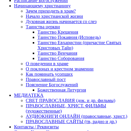
Расписание Богослужений
Начинающему христианину
Зачем приходить в храм?
Начало христианской жизни
Духовная жизнь начинается со слез
Таинства церкви
Таинство Крещения
Таинство Покаяния (Исповедь)
Таинство Евхаристии (причастие Святых
Христовых Тайн)
Таинство Венчания
Таинство Соборования
О поведении в храме
О поклонах и крестном знамении
Как поминать усопших
Православный пост
Пояснение Богослужений
Божественная Литургия
МЕДИАТЕКА
СВЕТ ПРАВОСЛАВИЯ (док. и др. фильмы)
ПРАВОСЛАВНЫЕ, ХРИСТ. ФИЛЬМЫ
(художественные)
АУДИОКНИГИ ОНЛАЙН (православные, христ.)
ПРАВОСЛАВНЫЕ САЙТЫ (тв, радио и др.)
Контакты / Реквизиты