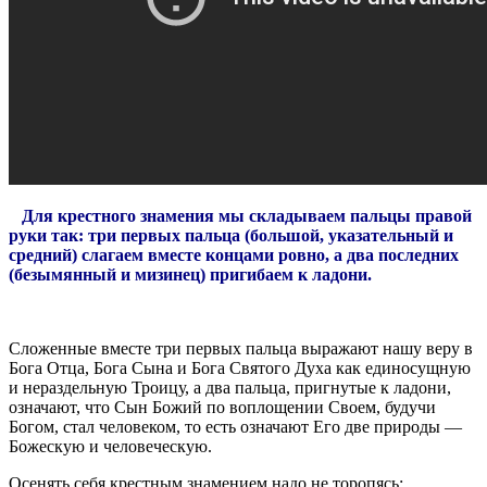
Для крестного знамения мы складываем пальцы правой
руки так: три первых пальца (большой, указательный и
средний) слагаем вместе концами ровно, а два последних
(безымянный и мизинец) пригибаем к ладони.
Сложенные вместе три первых пальца выражают нашу веру в
Бога Отца, Бога Сына и Бога Святого Духа как единосущную
и нераздельную Троицу, а два пальца, пригнутые к ладони,
означают, что Сын Божий по воплощении Своем, будучи
Богом, стал человеком, то есть означают Его две природы —
Божескую и человеческую.
Осенять себя крестным знамением надо не торопясь: