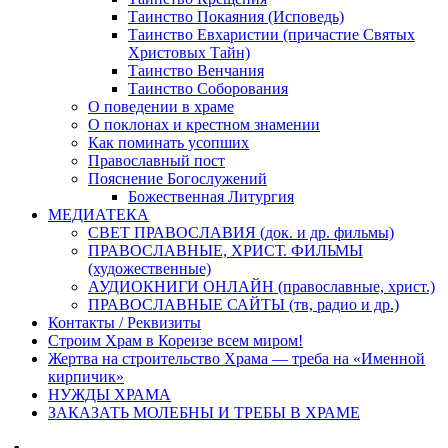
Таинство Покаяния (Исповедь)
Таинство Евхаристии (причастие Святых
Христовых Тайн)
Таинство Венчания
Таинство Соборования
О поведении в храме
О поклонах и крестном знамении
Как поминать усопших
Православный пост
Пояснение Богослужений
Божественная Литургия
МЕДИАТЕКА
СВЕТ ПРАВОСЛАВИЯ (док. и др. фильмы)
ПРАВОСЛАВНЫЕ, ХРИСТ. ФИЛЬМЫ
(художественные)
АУДИОКНИГИ ОНЛАЙН (православные, христ.)
ПРАВОСЛАВНЫЕ САЙТЫ (тв, радио и др.)
Контакты / Реквизиты
Строим Храм в Кореизе всем миром!
Жертва на строительство Храма — треба на «Именной
кирпичик»
НУЖДЫ ХРАМА
ЗАКАЗАТЬ МОЛЕБНЫ И ТРЕБЫ В ХРАМЕ