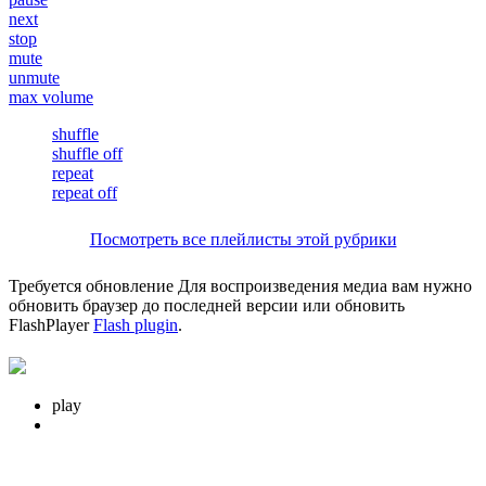
next
stop
mute
unmute
max volume
shuffle
shuffle off
repeat
repeat off
Посмотреть все плейлисты этой рубрики
Требуется обновление
Для воспроизведения медиа вам нужно
обновить браузер до последней версии или обновить
FlashPlayer
Flash plugin
.
play