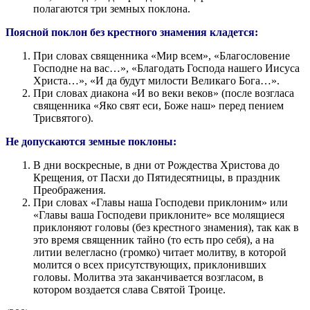
полагаются три земных поклона.
Поясной поклон без крестного знамения кладется:
При словах священника «Мир всем», «Благословение
Господне на вас…», «Благодать Господа нашего Иисуса
Христа…», «И да будут милости Великаго Бога…».
При словах диакона «И во веки веков» (после возгласа
священника «Яко свят еси, Боже наш» перед пением
Трисвятого).
Не допускаются земные поклоны:
В дни воскресные, в дни от Рождества Христова до
Крещения, от Пасхи до Пятидесятницы, в праздник
Преображения.
При словах «Главы наша Господеви приклоним» или
«Главы ваша Господеви приклоните» все молящиеся
приклоняют головы (без крестного знамения), так как в
это время священник тайно (то есть про себя), а на
литии велегласно (громко) читает молитву, в которой
молится о всех присутствующих, приклонивших
головы. Молитва эта заканчивается возгласом, в
котором воздается слава Святой Троице.