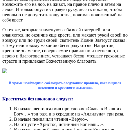
возложить его на лоб, на живот, на правое плечо и затем на
левое. И только опустив правую руку, делать поклон, чтобы
невольно не допустить кощунства, поломав положенный на
себя крест.
О тех же, которые знаменуют себя всей пятерней, или
кланяются, не окончив еще креста, или махают рукой своей по
воздуху или по груди своей, святитель Иоанн Златоуст сказал:
«Тому неистовому маханию бесы радуются». Напротив,
крестное знамение, совершаемое правильно и неспешно, с
верою и благоговением, устрашает бесов, утешает греховные
страсти и привлекает Божественную благодать.
В храме необходимо соблюдать следующие правила, касающиеся
поклонов и крестного знамения.
Креститься без поклонов следует:
В начале шестопсалмия при словах «Слава в Вышних
Богу…» три раза и в середине на «Аллилуиа» три раза.
В начале пения или чтения «Верую».
На отпусте «Христос, истинный Бог наш…».
В начале чтения Священного Писания: Евангелия,