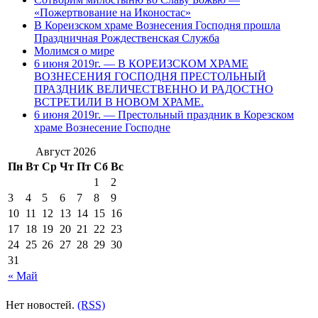
«Пожертвование на Иконостас»
В Кореизском храме Вознесения Господня прошла
Праздничная Рождественская Служба
Молимся о мире
6 июня 2019г. — В КОРЕИЗСКОМ ХРАМЕ
ВОЗНЕСЕНИЯ ГОСПОДНЯ ПРЕСТОЛЬНЫЙ
ПРАЗДНИК ВЕЛИЧЕСТВЕННО И РАДОСТНО
ВСТРЕТИЛИ В НОВОМ ХРАМЕ.
6 июня 2019г. — Престольный праздник в Корезском
храме Вознесение Господне
Август 2026
Пн
Вт
Ср
Чт
Пт
Сб
Вс
1
2
3
4
5
6
7
8
9
10
11
12
13
14
15
16
17
18
19
20
21
22
23
24
25
26
27
28
29
30
31
« Май
Нет новостей.
(RSS)