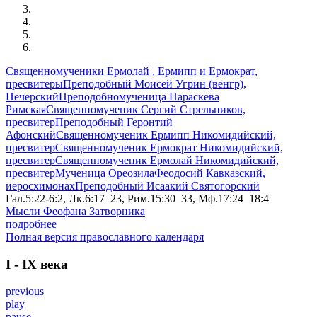
Священномученики Ермолай , Ермипп и Ермократ,
пресвитеры
Преподобный Моисей Угрин (венгр),
Печерский
Преподобномученица Параскева
Римская
Священномученик Сергий Стрельников,
пресвитер
Преподобный Геронтий
Афонский
Священномученик Ермипп Никомидийский,
пресвитер
Священномученик Ермократ Никомидийский,
пресвитер
Священномученик Ермолай Никомидийский,
пресвитер
Мученица Ореозила
Феодосий Кавказский,
иеросхимонах
Преподобный Исаакий Святогорский
Гал.5:22-6:2, Лк.6:17–23, Рим.15:30–33, Мф.17:24–18:4
Мысли Феофана Затворника
подробнее
Полная версия православного календаря
I - IX века
previous
play
pause