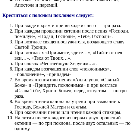
Апостола и паремий.
Креститься с поясным поклоном следует:
При входе в храм и при выходе из него — три раза.
При каждом прошении ектении после пения «Господи,
помилуй», «Подай, Господи», «Тебе, Господи».
При возгласе священнослужителя, воздающего славу
Святой Троице.
При возгласах «Приимите, ядите…», «Пийте от нея
вси…», «Твоя от Твоих…».
При словах «Честнейшую Херувим…».
При каждом возглашении слов «поклонимся»,
«поклонение», «припадем».
Во время чтения или пения «Аллилуиа», «Святый
Боже» и «Приидите, поклонимся» и при возгласе
«Слава Тебе, Христе Боже», перед отпустом — по три
раза.
Во время чтения канона на утрени при взывании к
Господу, Божией Матери и святым.
При окончании пения или чтения каждой стихиры.
На литии после каждого из первых двух прошений
ектении — по три поклона, после двух остальных — по
одному.