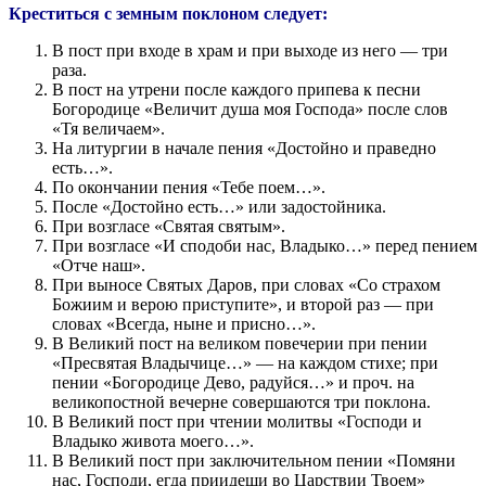
Креститься с земным поклоном следует:
В пост при входе в храм и при выходе из него — три
раза.
В пост на утрени после каждого припева к песни
Богородице «Величит душа моя Господа» после слов
«Тя величаем».
На литургии в начале пения «Достойно и праведно
есть…».
По окончании пения «Тебе поем…».
После «Достойно есть…» или задостойника.
При возгласе «Святая святым».
При возгласе «И сподоби нас, Владыко…» перед пением
«Отче наш».
При выносе Святых Даров, при словах «Со страхом
Божиим и верою приступите», и второй раз — при
словах «Всегда, ныне и присно…».
В Великий пост на великом повечерии при пении
«Пресвятая Владычице…» — на каждом стихе; при
пении «Богородице Дево, радуйся…» и проч. на
великопостной вечерне совершаются три поклона.
В Великий пост при чтении молитвы «Господи и
Владыко живота моего…».
В Великий пост при заключительном пении «Помяни
нас, Господи, егда приидеши во Царствии Твоем»