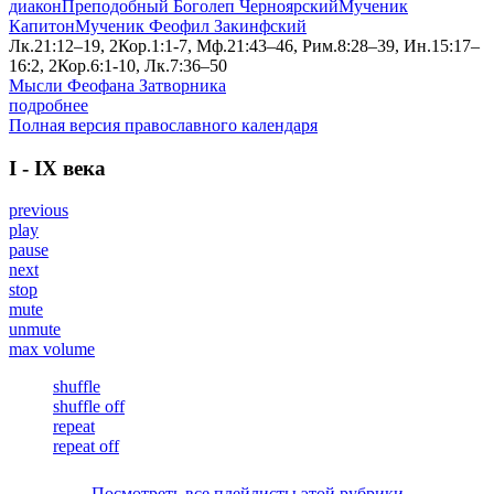
диакон
Преподобный Боголеп Черноярский
Мученик
Капитон
Мученик Феофил Закинфский
Лк.21:12–19, 2Кор.1:1-7, Мф.21:43–46, Рим.8:28–39, Ин.15:17–
16:2, 2Кор.6:1-10, Лк.7:36–50
Мысли Феофана Затворника
подробнее
Полная версия православного календаря
I - IX века
previous
play
pause
next
stop
mute
unmute
max volume
shuffle
shuffle off
repeat
repeat off
Посмотреть все плейлисты этой рубрики