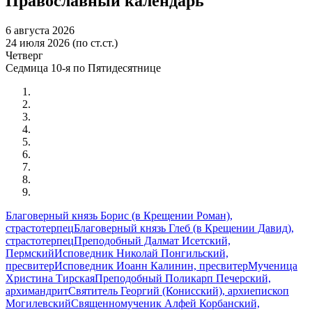
Православный календарь
6 августа 2026
24 июля 2026 (по ст.ст.)
Четверг
Седмица 10-я по Пятидесятнице
Благоверный князь Борис (в Крещении Роман),
страстотерпец
Благоверный князь Глеб (в Крещении Давид),
страстотерпец
Преподобный Далмат Исетский,
Пермский
Исповедник Николай Понгильский,
пресвитер
Исповедник Иоанн Калинин, пресвитер
Мученица
Христина Тирская
Преподобный Поликарп Печерский,
архимандрит
Святитель Георгий (Конисский), архиепископ
Могилевский
Священномученик Алфей Корбанский,