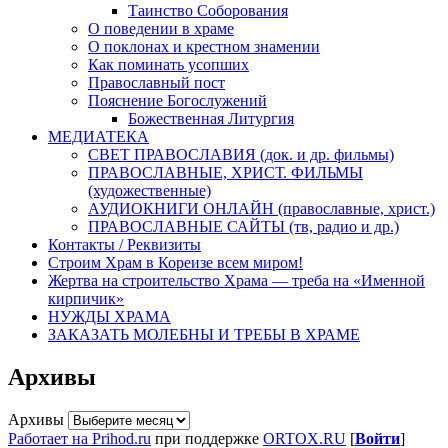
Таинство Соборования
О поведении в храме
О поклонах и крестном знамении
Как поминать усопших
Православный пост
Пояснение Богослужений
Божественная Литургия
МЕДИАТЕКА
СВЕТ ПРАВОСЛАВИЯ (док. и др. фильмы)
ПРАВОСЛАВНЫЕ, ХРИСТ. ФИЛЬМЫ
(художественные)
АУДИОКНИГИ ОНЛАЙН (православные, христ.)
ПРАВОСЛАВНЫЕ САЙТЫ (тв, радио и др.)
Контакты / Реквизиты
Строим Храм в Кореизе всем миром!
Жертва на строительство Храма — треба на «Именной
кирпичик»
НУЖДЫ ХРАМА
ЗАКАЗАТЬ МОЛЕБНЫ И ТРЕБЫ В ХРАМЕ
Архивы
Архивы
Работает на Prihod.ru
при поддержке
ORTOX.RU
[
Войти
]