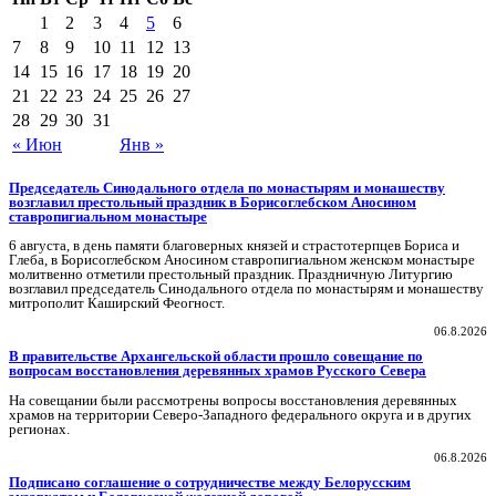
1
2
3
4
5
6
7
8
9
10
11
12
13
14
15
16
17
18
19
20
21
22
23
24
25
26
27
28
29
30
31
« Июн
Янв »
Председатель Синодального отдела по монастырям и монашеству
возглавил престольный праздник в Борисоглебском Аносином
ставропигиальном монастыре
6 августа, в день памяти благоверных князей и страстотерпцев Бориса и
Глеба, в Борисоглебском Аносином ставропигиальном женском монастыре
молитвенно отметили престольный праздник. Праздничную Литургию
возглавил председатель Синодального отдела по монастырям и монашеству
митрополит Каширский Феогност.
06.8.2026
В правительстве Архангельской области прошло совещание по
вопросам восстановления деревянных храмов Русского Севера
На совещании были рассмотрены вопросы восстановления деревянных
храмов на территории Северо-Западного федерального округа и в других
регионах.
06.8.2026
Подписано соглашение о сотрудничестве между Белорусским