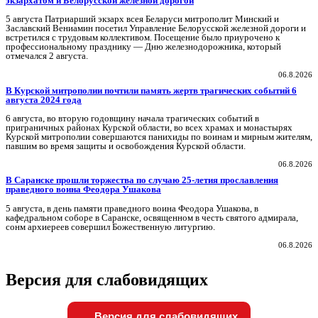
экзархатом и Белорусской железной дорогой
5 августа Патриарший экзарх всея Беларуси митрополит Минский и
Заславский Вениамин посетил Управление Белорусской железной дороги и
встретился с трудовым коллективом. Посещение было приурочено к
профессиональному празднику — Дню железнодорожника, который
отмечался 2 августа.
06.8.2026
В Курской митрополии почтили память жертв трагических событий 6
августа 2024 года
6 августа, во вторую годовщину начала трагических событий в
приграничных районах Курской области, во всех храмах и монастырях
Курской митрополии совершаются панихиды по воинам и мирным жителям,
павшим во время защиты и освобождения Курской области.
06.8.2026
В Саранске прошли торжества по случаю 25-летия прославления
праведного воина Феодора Ушакова
5 августа, в день памяти праведного воина Феодора Ушакова, в
кафедральном соборе в Саранске, освященном в честь святого адмирала,
сонм архиереев совершил Божественную литургию.
06.8.2026
Версия для слабовидящих
Версия для слабовидящих