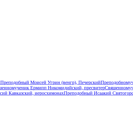
ы
Преподобный Моисей Угрин (венгр), Печерский
Преподобномуч
щенномученик Ермипп Никомидийский, пресвитер
Священномуч
сий Кавказский, иеросхимонах
Преподобный Исаакий Святогор