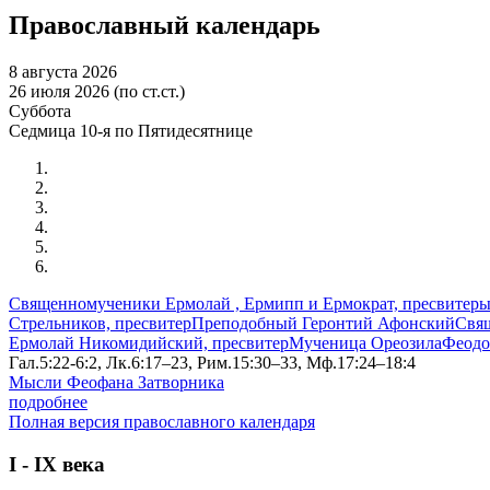
Православный календарь
8 августа 2026
26 июля 2026 (по ст.ст.)
Суббота
Седмица 10-я по Пятидесятнице
Священномученики Ермолай , Ермипп и Ермократ, пресвитер
Стрельников, пресвитер
Преподобный Геронтий Афонский
Свя
Ермолай Никомидийский, пресвитер
Мученица Ореозила
Феодо
Гал.5:22-6:2, Лк.6:17–23, Рим.15:30–33, Мф.17:24–18:4
Мысли Феофана Затворника
подробнее
Полная версия православного календаря
I - IX века