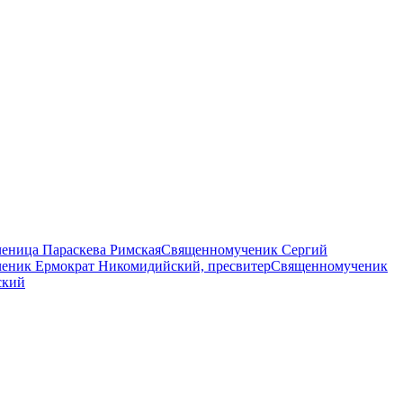
еница Параскева Римская
Священномученик Сергий
еник Ермократ Никомидийский, пресвитер
Священномученик
ский