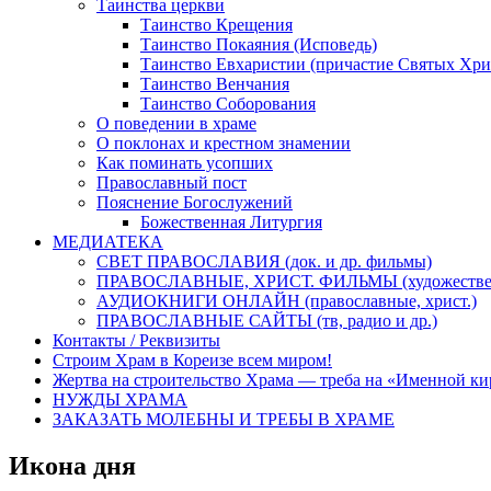
Таинства церкви
Таинство Крещения
Таинство Покаяния (Исповедь)
Таинство Евхаристии (причастие Святых Хри
Таинство Венчания
Таинство Соборования
О поведении в храме
О поклонах и крестном знамении
Как поминать усопших
Православный пост
Пояснение Богослужений
Божественная Литургия
МЕДИАТЕКА
СВЕТ ПРАВОСЛАВИЯ (док. и др. фильмы)
ПРАВОСЛАВНЫЕ, ХРИСТ. ФИЛЬМЫ (художестве
АУДИОКНИГИ ОНЛАЙН (православные, христ.)
ПРАВОСЛАВНЫЕ САЙТЫ (тв, радио и др.)
Контакты / Реквизиты
Строим Храм в Кореизе всем миром!
Жертва на строительство Храма — треба на «Именной к
НУЖДЫ ХРАМА
ЗАКАЗАТЬ МОЛЕБНЫ И ТРЕБЫ В ХРАМЕ
Икона дня