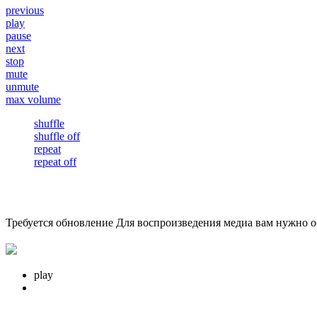
previous
play
pause
next
stop
mute
unmute
max volume
shuffle
shuffle off
repeat
repeat off
Требуется обновление
Для воспроизведения медиа вам нужно об
play