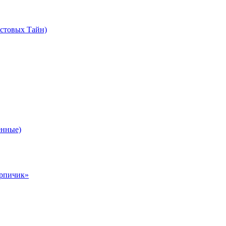
стовых Тайн)
нные)
ирпичик»