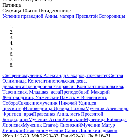
Пятница
Седмица 10-я по Пятидесятнице
Успение праведной Анны, матери Пресвятой Богородицы
Священномученик Александр Сахаров, пресвитер
Святая
Олимпиада Константинопольская, дева,
диакониса
Преподобная Евпраксия Константинопольская,
Тавеннская, Младшая, дева
Преподобный Макарий
Желтоводский, Унженский
Память V Вселенского
Собора
Священномученик Николай Удинцев,
пресвитер
Исповедница Ираида Тихова
Мученик Александр
Фригиец, врач
Праведная Анна, мать Пресвятой
Богородицы
Мученик Аттал Лионский
Мученица Библиада
Лионская
Мученик Епагаф Лионский
Мученик Матур
Лионский
Священномученик Санкт Лионский, диакон
2Кор.1:12-20, Мф.22:23–33, Гал.4:22–31, Лк.8:16–21