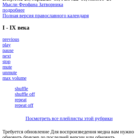
Мысли Феофана Затворника
подробнее
Полная версия православного календаря
I - IX века
previous
play
pause
next
stop
mute
unmute
max volume
shuffle
shuffle off
repeat
repeat off
Посмотреть все плейлисты этой рубрики
Требуется обновление
Для воспроизведения медиа вам нужно
обновить браузер до последней версии или обновить