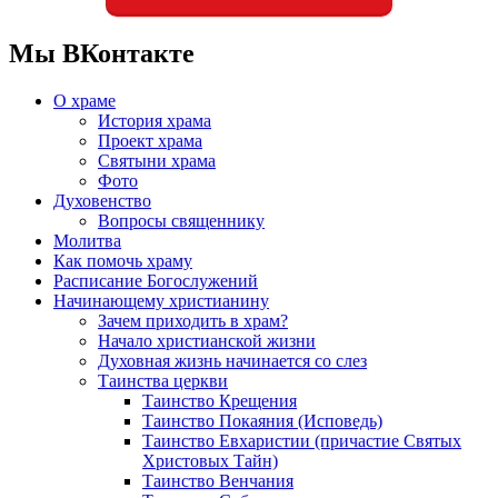
Мы ВКонтакте
О храме
История храма
Проект храма
Святыни храма
Фото
Духовенство
Вопросы священнику
Молитва
Как помочь храму
Расписание Богослужений
Начинающему христианину
Зачем приходить в храм?
Начало христианской жизни
Духовная жизнь начинается со слез
Таинства церкви
Таинство Крещения
Таинство Покаяния (Исповедь)
Таинство Евхаристии (причастие Святых
Христовых Тайн)
Таинство Венчания