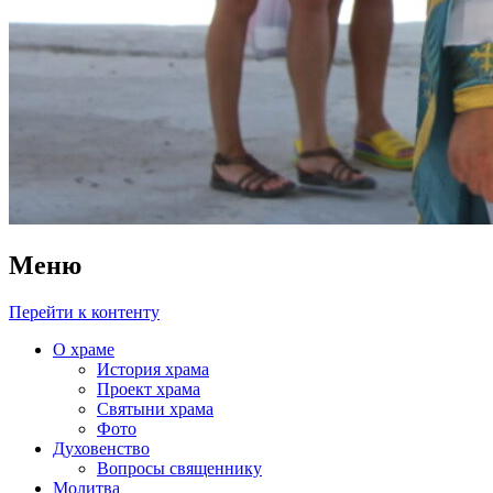
Меню
Перейти к контенту
О храме
История храма
Проект храма
Святыни храма
Фото
Духовенство
Вопросы священнику
Молитва