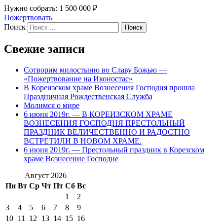
Нужно собрать: 1 500 000 ₽
Пожертвовать
Поиск
Свежие записи
Сотворим милостыню во Славу Божью —
«Пожертвование на Иконостас»
В Кореизском храме Вознесения Господня прошла
Праздничная Рождественская Служба
Молимся о мире
6 июня 2019г. — В КОРЕИЗСКОМ ХРАМЕ
ВОЗНЕСЕНИЯ ГОСПОДНЯ ПРЕСТОЛЬНЫЙ
ПРАЗДНИК ВЕЛИЧЕСТВЕННО И РАДОСТНО
ВСТРЕТИЛИ В НОВОМ ХРАМЕ.
6 июня 2019г. — Престольный праздник в Корезском
храме Вознесение Господне
Август 2026
Пн
Вт
Ср
Чт
Пт
Сб
Вс
1
2
3
4
5
6
7
8
9
10
11
12
13
14
15
16