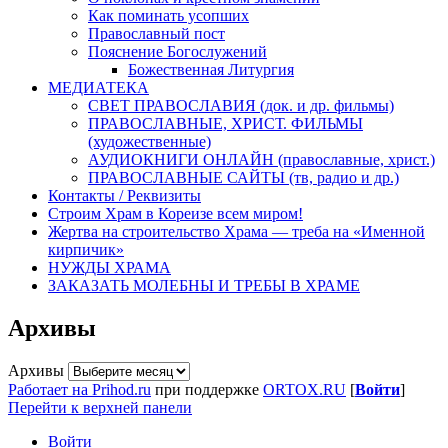
Как поминать усопших
Православный пост
Пояснение Богослужений
Божественная Литургия
МЕДИАТЕКА
СВЕТ ПРАВОСЛАВИЯ (док. и др. фильмы)
ПРАВОСЛАВНЫЕ, ХРИСТ. ФИЛЬМЫ
(художественные)
АУДИОКНИГИ ОНЛАЙН (православные, христ.)
ПРАВОСЛАВНЫЕ САЙТЫ (тв, радио и др.)
Контакты / Реквизиты
Строим Храм в Кореизе всем миром!
Жертва на строительство Храма — треба на «Именной
кирпичик»
НУЖДЫ ХРАМА
ЗАКАЗАТЬ МОЛЕБНЫ И ТРЕБЫ В ХРАМЕ
Архивы
Архивы
Работает на Prihod.ru
при поддержке
ORTOX.RU
[
Войти
]
Перейти к верхней панели
Войти