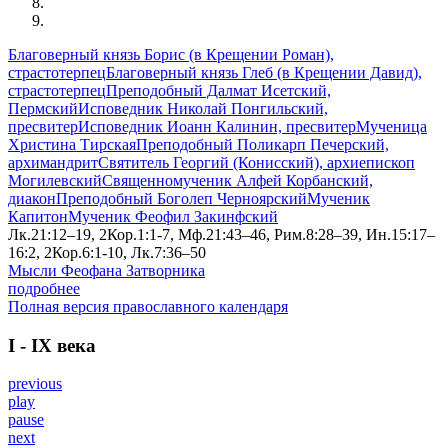
Благоверный князь Борис (в Крещении Роман),
страстотерпец
Благоверный князь Глеб (в Крещении Давид),
страстотерпец
Преподобный Далмат Исетский,
Пермский
Исповедник Николай Понгильский,
пресвитер
Исповедник Иоанн Калинин, пресвитер
Мученица
Христина Тирская
Преподобный Поликарп Печерский,
архимандрит
Святитель Георгий (Конисский), архиепископ
Могилевский
Священномученик Алфей Корбанский,
диакон
Преподобный Боголеп Черноярский
Мученик
Капитон
Мученик Феофил Закинфский
Лк.21:12–19, 2Кор.1:1-7, Мф.21:43–46, Рим.8:28–39, Ин.15:17–
16:2, 2Кор.6:1-10, Лк.7:36–50
Мысли Феофана Затворника
подробнее
Полная версия православного календаря
I - IX века
previous
play
pause
next