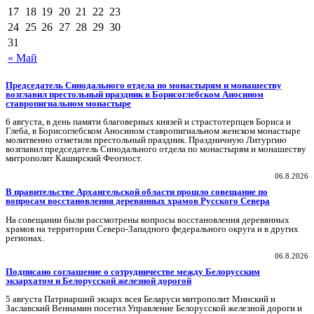
17
18
19
20
21
22
23
24
25
26
27
28
29
30
31
« Май
Председатель Синодального отдела по монастырям и монашеству
возглавил престольный праздник в Борисоглебском Аносином
ставропигиальном монастыре
6 августа, в день памяти благоверных князей и страстотерпцев Бориса и
Глеба, в Борисоглебском Аносином ставропигиальном женском монастыре
молитвенно отметили престольный праздник. Праздничную Литургию
возглавил председатель Синодального отдела по монастырям и монашеству
митрополит Каширский Феогност.
06.8.2026
В правительстве Архангельской области прошло совещание по
вопросам восстановления деревянных храмов Русского Севера
На совещании были рассмотрены вопросы восстановления деревянных
храмов на территории Северо-Западного федерального округа и в других
регионах.
06.8.2026
Подписано соглашение о сотрудничестве между Белорусским
экзархатом и Белорусской железной дорогой
5 августа Патриарший экзарх всея Беларуси митрополит Минский и
Заславский Вениамин посетил Управление Белорусской железной дороги и