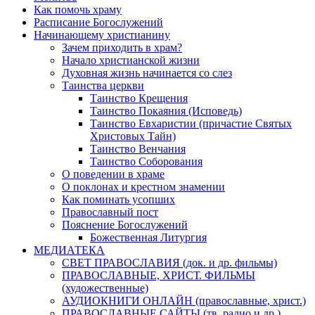
Как помочь храму
Расписание Богослужений
Начинающему христианину
Зачем приходить в храм?
Начало христианской жизни
Духовная жизнь начинается со слез
Таинства церкви
Таинство Крещения
Таинство Покаяния (Исповедь)
Таинство Евхаристии (причастие Святых
Христовых Тайн)
Таинство Венчания
Таинство Соборования
О поведении в храме
О поклонах и крестном знамении
Как поминать усопших
Православный пост
Пояснение Богослужений
Божественная Литургия
МЕДИАТЕКА
СВЕТ ПРАВОСЛАВИЯ (док. и др. фильмы)
ПРАВОСЛАВНЫЕ, ХРИСТ. ФИЛЬМЫ
(художественные)
АУДИОКНИГИ ОНЛАЙН (православные, христ.)
ПРАВОСЛАВНЫЕ САЙТЫ (тв, радио и др.)