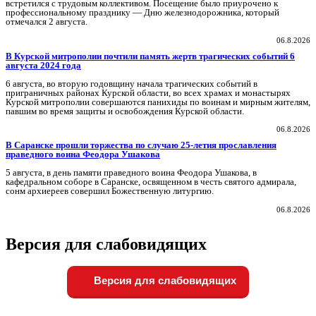
встретился с трудовым коллективом. Посещение было приурочено к
профессиональному празднику — Дню железнодорожника, который
отмечался 2 августа.
06.8.2026
В Курской митрополии почтили память жертв трагических событий 6
августа 2024 года
6 августа, во вторую годовщину начала трагических событий в
приграничных районах Курской области, во всех храмах и монастырях
Курской митрополии совершаются панихиды по воинам и мирным жителям,
павшим во время защиты и освобождения Курской области.
06.8.2026
В Саранске прошли торжества по случаю 25-летия прославления
праведного воина Феодора Ушакова
5 августа, в день памяти праведного воина Феодора Ушакова, в
кафедральном соборе в Саранске, освященном в честь святого адмирала,
сонм архиереев совершил Божественную литургию.
06.8.2026
Версия для слабовидящих
Версия для слабовидящих