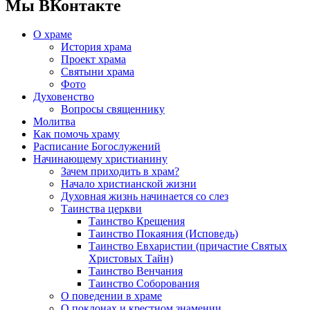
Мы ВКонтакте
О храме
История храма
Проект храма
Святыни храма
Фото
Духовенство
Вопросы священнику
Молитва
Как помочь храму
Расписание Богослужений
Начинающему христианину
Зачем приходить в храм?
Начало христианской жизни
Духовная жизнь начинается со слез
Таинства церкви
Таинство Крещения
Таинство Покаяния (Исповедь)
Таинство Евхаристии (причастие Святых
Христовых Тайн)
Таинство Венчания
Таинство Соборования
О поведении в храме
О поклонах и крестном знамении