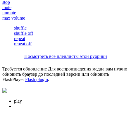
stop
mute
unmute
max volume
shuffle
shuffle off
repeat
repeat off
Посмотреть все плейлисты этой рубрики
Требуется обновление
Для воспроизведения медиа вам нужно
обновить браузер до последней версии или обновить
FlashPlayer
Flash plugin
.
play