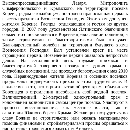
Высокопреосвященнейшего Лазаря, Митрополита
Симферопольского и Крымского, на территории поселка
Кореиз, рядом с кладбищем, построена православная церковь
в честь праздника Вознесения Господня. Этот храм доступен
жителям Кореиза, Гаспры, отдыхающим и гостям из других
городов. В 2007 году духовенством Ялтинского благочиния
совместно с появившейся в Кореизе православной общиной, а
также строителями и благотворителями был отслужен
Благодарственный молебен на территории будущего храма
Вознесения Господня. Был установлен крест на месте
строящейся церкви. Возведение церкви оказалось непростым
делом. На сегодняшний день трудами прихожан и
благотворителей завершено возведение здания храма и
служебных помещений, где проходят богослужения с мая 2010
года. Неравнодушные жители Кореиза и соседних посёлков
продолжают поддерживать приход в этом трудном деле. И
важнее всего то, что строительство общего храма объединяет
Кореизцев в стремлении преобразить свой родной поселок.
Величественный, 21-метровый однокупольный храм с
колокольней возводится в самом центре поселка. Участвуют в
процессе восстановления, как местные власти, так и
санатории Южного берега Крыма. Желающих потрудиться во
славу Божию на строительстве или оказать материальную
помощь финансами и стройматериалами просим обращаться к
настоятелю строящегося храма отцу Андрею.