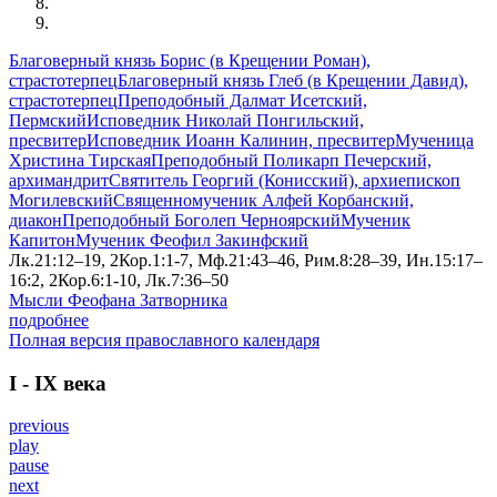
Благоверный князь Борис (в Крещении Роман),
страстотерпец
Благоверный князь Глеб (в Крещении Давид),
страстотерпец
Преподобный Далмат Исетский,
Пермский
Исповедник Николай Понгильский,
пресвитер
Исповедник Иоанн Калинин, пресвитер
Мученица
Христина Тирская
Преподобный Поликарп Печерский,
архимандрит
Святитель Георгий (Конисский), архиепископ
Могилевский
Священномученик Алфей Корбанский,
диакон
Преподобный Боголеп Черноярский
Мученик
Капитон
Мученик Феофил Закинфский
Лк.21:12–19, 2Кор.1:1-7, Мф.21:43–46, Рим.8:28–39, Ин.15:17–
16:2, 2Кор.6:1-10, Лк.7:36–50
Мысли Феофана Затворника
подробнее
Полная версия православного календаря
I - IX века
previous
play
pause
next