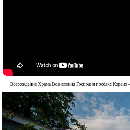
Возрождение Храма Вознесения Господня посёлке Кореиз 