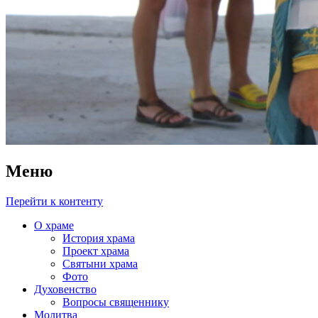
Меню
Перейти к контенту
О храме
История храма
Проект храма
Святыни храма
Фото
Духовенство
Вопросы священнику
Молитва