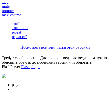
stop
mute
unmute
max volume
shuffle
shuffle off
repeat
repeat off
Посмотреть все плейлисты этой рубрики
Требуется обновление
Для воспроизведения медиа вам нужно
обновить браузер до последней версии или обновить
FlashPlayer
Flash plugin
.
play