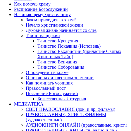
Как помочь храму
Расписание Богослужений
Начинающему христианину
Зачем приходить в храм?
Начало христианской жизни
Духовная жизнь начинается со слез
Таинства церкви
Таинство Крещения
Таинство Покаяния (Исповедь)
Таинство Евхаристии (причастие Святых
Христовых Тайн)
Таинство Венчания
Таинство Соборования
О поведении в храме
О поклонах и крестном знамении
Как поминать усопших
Православный пост
Пояснение Богослужений
Божественная Литургия
МЕДИАТЕКА
СВЕТ ПРАВОСЛАВИЯ (док. и др. фильмы)
ПРАВОСЛАВНЫЕ, ХРИСТ. ФИЛЬМЫ
(художественные)
АУДИОКНИГИ ОНЛАЙН (православные, христ.)
ПРАВОСЛАВНЫЕ САЙТЫ (тв, радио и др.)